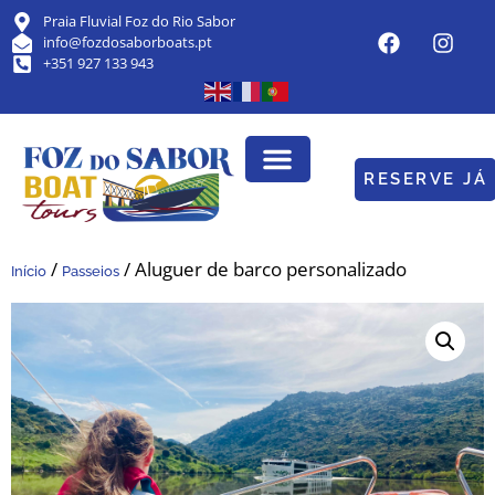
Praia Fluvial Foz do Rio Sabor
info@fozdosaborboats.pt
+351 927 133 943
RESERVE JÁ
/
/ Aluguer de barco personalizado
Início
Passeios