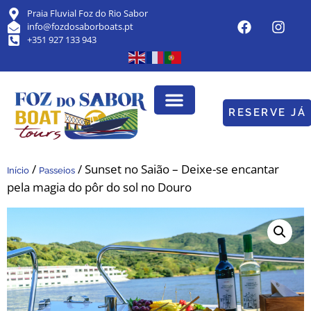
Praia Fluvial Foz do Rio Sabor
info@fozdosaborboats.pt
+351 927 133 943
RESERVE JÁ
/
/ Sunset no Saião – Deixe-se encantar
Início
Passeios
pela magia do pôr do sol no Douro