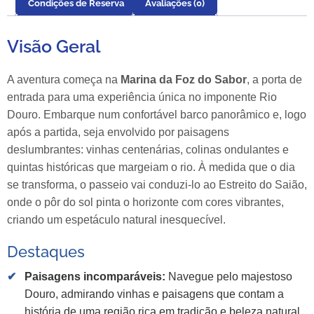
Condições de Reserva
Avaliações (0)
Visão Geral
A aventura começa na
Marina da Foz do Sabor
, a porta de
entrada para uma experiência única no imponente Rio
Douro. Embarque num confortável barco panorâmico e, logo
após a partida, seja envolvido por paisagens
deslumbrantes: vinhas centenárias, colinas ondulantes e
quintas históricas que margeiam o rio. À medida que o dia
se transforma, o passeio vai conduzi-lo ao Estreito do Saião,
onde o pôr do sol pinta o horizonte com cores vibrantes,
criando um espetáculo natural inesquecível.
Destaques
Paisagens incomparáveis:
Navegue pelo majestoso
Douro, admirando vinhas e paisagens que contam a
história de uma região rica em tradição e beleza natural.